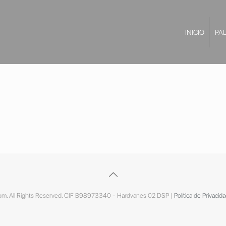
INICIO
PA
m. All Rights Reserved. CIF B98973340 - Hardvanes 02 DSP |
Política de Privacid