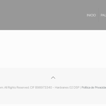
INICIO
PA
m. All Rights Reserved. CIF B98973340 - Hardvanes 02 DSP |
Política de Privacid