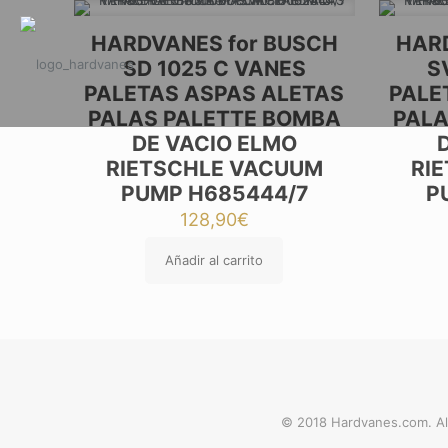
HARDVANES for BUSCH
HARD
SD 1025 C VANES
S
PALETAS ASPAS ALETAS
PALE
PALAS PALETTE BOMBA
PALA
DE VACIO ELMO
RIETSCHLE VACUUM
RI
PUMP H685444/7
P
128,90
€
Añadir al carrito
© 2018 Hardvanes.com. Al