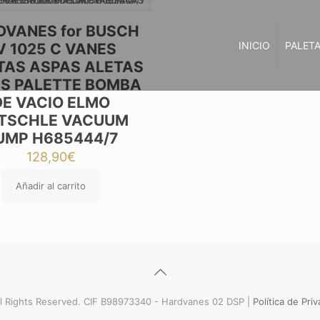
VANES for BUSCH
INICIO
PALETA
V 1025 C VANES
TAS ASPAS ALETAS
S PALETTE BOMBA
DE VACIO ELMO
ETSCHLE VACUUM
UMP H685444/7
128,90
€
Añadir al carrito
l Rights Reserved. CIF B98973340 - Hardvanes 02 DSP |
Política de Pri