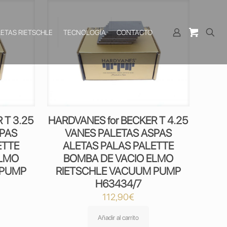
LETAS RIETSCHLE
TECNOLOGÍA
CONTACTO
 T 3.25
HARDVANES for BECKER T 4.25
SPAS
VANES PALETAS ASPAS
ETTE
ALETAS PALAS PALETTE
ELMO
BOMBA DE VACIO ELMO
 PUMP
RIETSCHLE VACUUM PUMP
H63434/7
112,90
€
Añadir al carrito