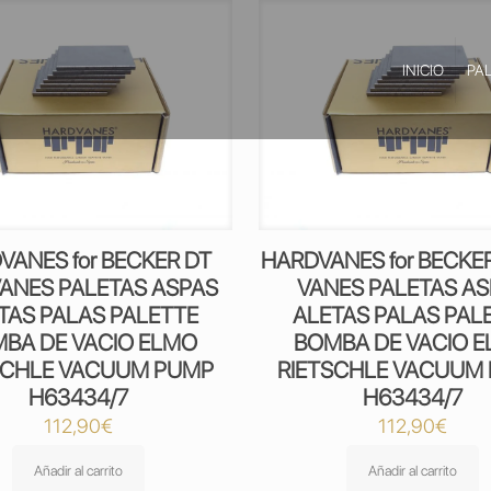
INICIO
PA
VANES for BECKER DT
HARDVANES for BECKER
VANES PALETAS ASPAS
VANES PALETAS A
TAS PALAS PALETTE
ALETAS PALAS PAL
BA DE VACIO ELMO
BOMBA DE VACIO 
SCHLE VACUUM PUMP
RIETSCHLE VACUUM
H63434/7
H63434/7
112,90
€
112,90
€
Añadir al carrito
Añadir al carrito