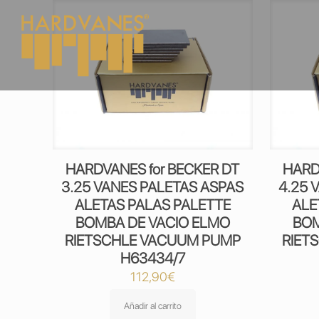
HARDVANES for BECKER DT
HARD
3.25 VANES PALETAS ASPAS
4.25 
ALETAS PALAS PALETTE
ALE
BOMBA DE VACIO ELMO
BOM
RIETSCHLE VACUUM PUMP
RIET
H63434/7
112,90
€
Añadir al carrito