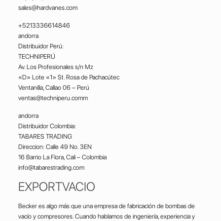
sales@hardvanes.com
+5213336614846
andorra
Distribuidor Perú:
TECHNIPERÚ
Av. Los Profesionales s/n Mz
«D» Lote «1» St. Rosa de Pachacútec
Ventanilla, Callao 06 – Perú
ventas@techniperu.comm
andorra
Distribuidor Colombia:
TABARES TRADING
Direccion: Calle 49 No. 3EN
16 Barrio La Flora, Cali – Colombia
info@tabarestrading.com
EXPORTVACIO
Becker es algo más que una empresa de fabricación de bombas de
vacío y compresores. Cuando hablamos de ingeniería, experiencia y