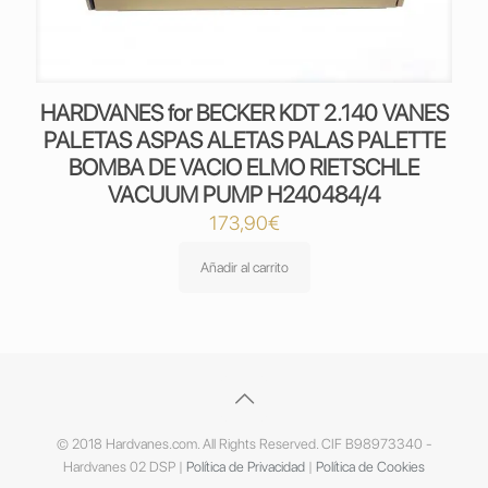
HARDVANES for BECKER KDT 2.140 VANES
PALETAS ASPAS ALETAS PALAS PALETTE
BOMBA DE VACIO ELMO RIETSCHLE
VACUUM PUMP H240484/4
173,90
€
Añadir al carrito
© 2018 Hardvanes.com. All Rights Reserved. CIF B98973340 -
Hardvanes 02 DSP |
Política de Privacidad
|
Política de Cookies