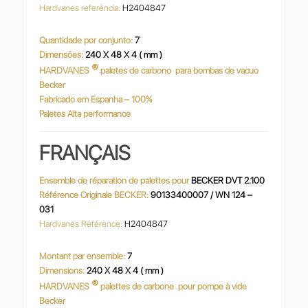
Hardvanes referência:
H2404847
Quantidade por conjunto:
7
Dimensões:
240 X 48 X 4 ( mm )
®
HARDVANES
paletes de carbono
para bombas de vacuo
Becker
Fabricado em Espanha – 100%
Paletes Alta performance
FRANÇAIS
Ensemble de réparation de palettes pour
BECKER DVT 2.100
Référence Originale BECKER:
90133400007 / WN 124 –
031
Hardvanes Référence:
H2404847
Montant par ensemble:
7
Dimensions:
240 X 48 X 4 ( mm )
®
HARDVANES
palettes de carbone
pour pompe à vide
Becker