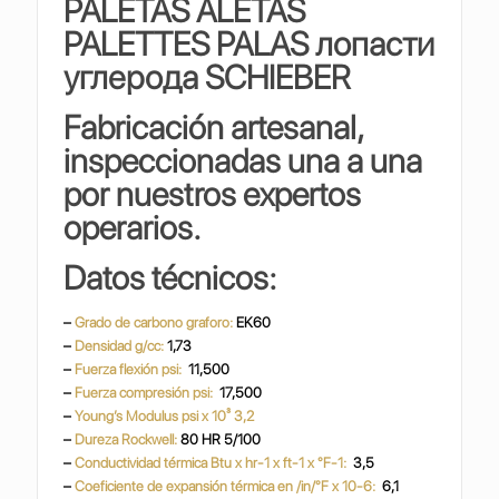
PALETAS ALETAS
PALETTES PALAS
лопасти
углерода SCHIEBER
Fabricación artesanal,
inspeccionadas una a una
por nuestros expertos
operarios.
Datos técnicos:
–
Grado de carbono graforo:
EK60
–
Densidad g/cc:
1,73
–
Fuerza flexión psi:
11,500
–
Fuerza compresión psi:
17,500
–
Young’s Modulus psi x 10³ 3,2
–
Dureza Rockwell:
80 HR 5/100
–
Conductividad térmica Btu x hr-1 x ft-1 x °F-1:
3,5
–
Coeficiente de expansión térmica en /in/°F x 10-6:
6,1