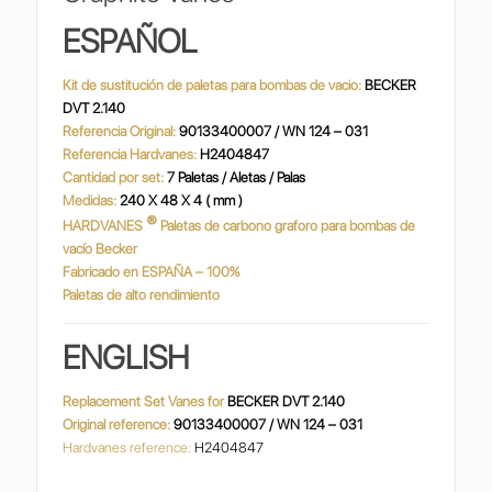
ESPAÑOL
Kit de sustitución de paletas para bombas de vacio:
BECKER
DVT 2.140
Referencia Original:
90133400007 / WN 124 – 031
Referencia Hardvanes:
H2404847
Cantidad por set:
7 Paletas / Aletas / Palas
Medidas:
240 X 48 X 4 ( mm )
®
HARDVANES
Paletas de carbono graforo para bombas de
vacío Becker
Fabricado en ESPAÑA – 100%
Paletas de alto rendimiento
ENGLISH
Replacement Set Vanes for
BECKER DVT 2.140
Original reference:
90133400007 / WN 124 – 031
Hardvanes reference:
H2404847