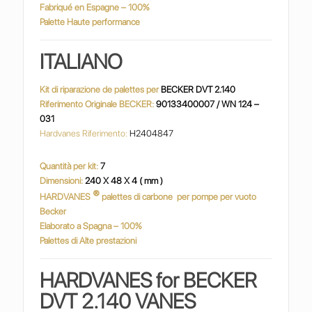
Fabriqué en Espagne – 100%
Palette Haute performance
ITALIANO
Kit di riparazione de palettes per
BECKER DVT 2.140
Riferimento Originale BECKER:
90133400007 / WN 124 –
031
Hardvanes Riferimento:
H2404847
Quantità per kit:
7
Dimensioni:
240 X 48 X 4 ( mm )
®
HARDVANES
palettes di carbone
per pompe per vuoto
Becker
Elaborato a Spagna – 100%
Palettes di Alte prestazioni
HARDVANES for BECKER
DVT 2.140 VANES