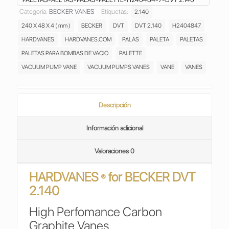
VANES
Categoría:
BECKER VANES
Etiquetas:
2.140
PALETAS ASPAS
240 X 48 X 4 ( mm )
BECKER
DVT
DVT 2.140
H2404847
ALETAS
PALAS
HARDVANES
HARDVANES.COM
PALAS
PALETA
PALETAS
PALETTE
PALETAS PARA BOMBAS DE VACIO
PALETTE
BOMBA
VACUUM PUMP VANE
VACUUM PUMPS VANES
VANE
VANES
DE
VACIO
ELMO
RIETSCHLE
Descripción
VACUUM
PUMP
Información adicional
H240484/7
cantidad
Valoraciones
0
HARDVANES
for
BECKER DVT
®
2.140
High Perfomance Carbon
Graphite Vanes