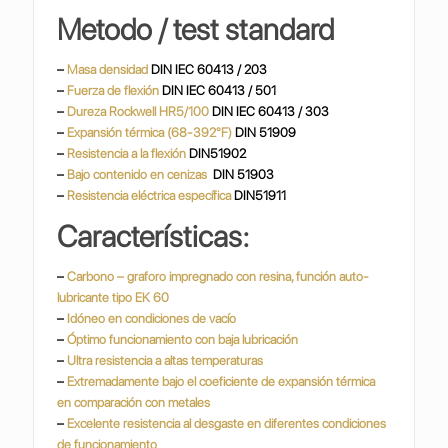
Metodo / test standard
–
Masa densidad
DIN IEC 60413 / 203
–
Fuerza de flexión
DIN IEC 60413 / 501
–
Dureza Rockwell HR5/100
DIN IEC 60413 / 303
–
Expansión térmica (68-392°F)
DIN 51909
–
Resistencia a la flexión
DIN51902
–
Bajo contenido en cenizas
DIN 51903
–
Resistencia eléctrica específica
DIN51911
Características:
–
Carbono – graforo impregnado con resina, función auto-
lubricante tipo EK 60
–
Idóneo en condiciones de vacío
–
Óptimo funcionamiento con baja lubricación
–
Ultra resistencia a altas temperaturas
–
Extremadamente bajo el coeficiente de expansión térmica
en comparación con metales
–
Excelente resistencia al desgaste en diferentes condiciones
de funcionamiento