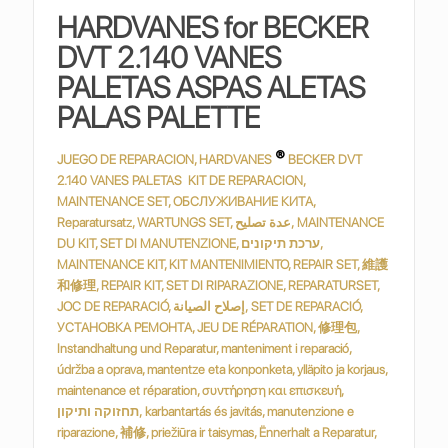
HARDVANES for BECKER
DVT 2.140 VANES
PALETAS ASPAS ALETAS
PALAS PALETTE
®
JUEGO DE REPARACION, HARDVANES
BECKER DVT
2.140 VANES PALETAS KIT DE REPARACION,
MAINTENANCE SET, ОБСЛУЖИВАНИЕ КИТА,
Reparatursatz, WARTUNGS SET, عدة تصليح, MAINTENANCE
DU KIT, SET DI MANUTENZIONE, ערכת תיקונים,
MAINTENANCE KIT, KIT MANTENIMIENTO, REPAIR SET, 維護
和修理, REPAIR KIT, SET DI RIPARAZIONE, REPARATURSET,
JOC DE REPARACIÓ, إصلاح الصيانة, SET DE REPARACIÓ,
УСТАНОВКА РЕМОНТА, JEU DE RÉPARATION, 修理包,
Instandhaltung und Reparatur, manteniment i reparació,
údržba a oprava, mantentze eta konponketa, ylläpito ja korjaus,
maintenance et réparation, συντήρηση και επισκευή,
תחזוקה ותיקון, karbantartás és javitás, manutenzione e
riparazione, 補修, priežiūra ir taisymas, Ënnerhalt a Reparatur,