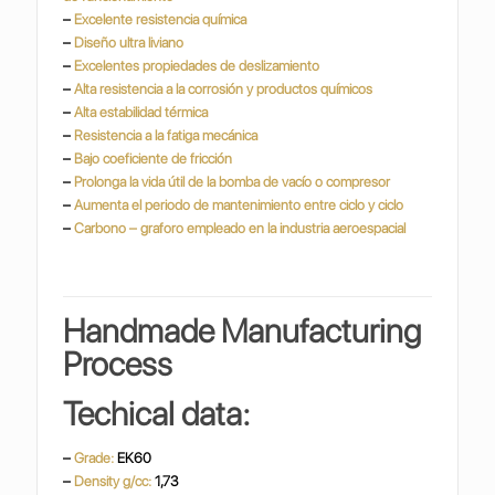
–
Excelente resistencia química
–
Diseño ultra liviano
–
Excelentes propiedades de deslizamiento
–
Alta resistencia a la corrosión y productos químicos
–
Alta estabilidad térmica
–
Resistencia a la fatiga mecánica
–
Bajo coeficiente de fricción
–
Prolonga la vida útil de la bomba de vacío o compresor
–
Aumenta el periodo de mantenimiento entre ciclo y ciclo
–
Carbono – graforo empleado en la industria
aeroespacial
Handmade Manufacturing
Process
Techical data:
–
Grade:
EK60
–
Density g/cc:
1,73