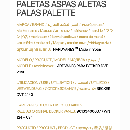
PALETAS ASPAS ALETAS
PALAS PALETTE
MARCA / BRAND / اسم العلامة التجارية / имя бренда /
Markenname / Marque / שם מותג / márkanév / marchio / ブラ
ンド名 / merknaam / Nazwa handlowa / nume de marcă /
varumärke / marka adı / Марка / mærke navn / পরিচিতিমুলক নাম /
®
բրենդային անուն:
HARDVANES
Made in Spain
MODELO / PRODUCT / MODEL / МОДЕЛЬ / نموذج /
MODÈLE / modellnamn:
HARDVANES PARA BECKER DVT
2.140
UTILIZACIÓN / USE / UTILISATION / استعمال / UTILIZZO /
VERWENDUNG / ИСПОЛЬЗОВАНИЕ / להשתמש:
BECKER
DVT 2.140
HARDVANES BECKER DVT 3.100 VANES
PALETAS ORIGINAL BECKER VANES:
90133400007 / WN
124 – 031
PRODUCTO / PRODUKT / PRODUCT / продукт / 產品 / 생성