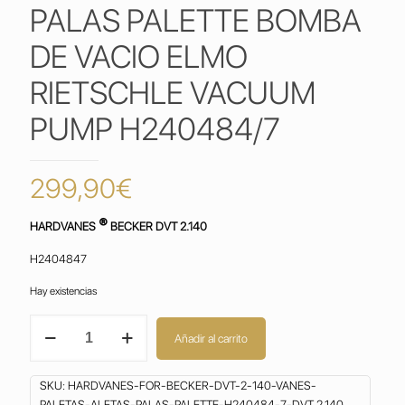
PALAS PALETTE BOMBA
DE VACIO ELMO
RIETSCHLE VACUUM
PUMP H240484/7
299,90
€
®
HARDVANES
BECKER DVT 2.140
H2404847
Hay existencias
HARDVANES
Añadir al carrito
for
BECKER
DVT
SKU:
HARDVANES-FOR-BECKER-DVT-2-140-VANES-
2.140
PALETAS-ALETAS-PALAS-PALETTE-H240484-7-DVT 2.140