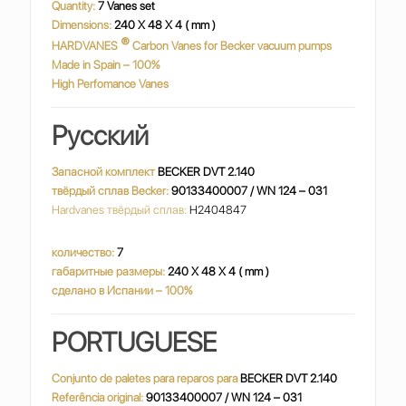
Quantity:
7 Vanes set
Dimensions:
240 X 48 X 4 ( mm )
®
HARDVANES
Carbon Vanes for Becker vacuum pumps
Made in Spain – 100%
High Perfomance Vanes
Русский
Запасной комплект
BECKER DVT 2.140
твёрдый сплав Becker:
90133400007 / WN 124 – 031
Hardvanes твёрдый сплав:
H2404847
количество:
7
габаритные размеры:
240 X 48 X 4 ( mm )
сделано в Испании – 100%
PORTUGUESE
Conjunto de paletes para reparos para
BECKER DVT 2.140
Referência original:
90133400007 / WN 124 – 031