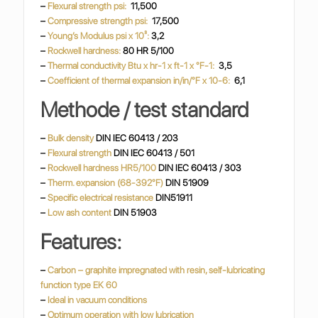
–
Flexural strength psi:
11,500
–
Compressive strength psi:
17,500
–
Young’s Modulus psi x 10³:
3,2
–
Rockwell hardness:
80 HR 5/100
–
Thermal conductivity
Btu x hr-1 x ft-1 x °F-1:
3,5
–
Coefficient of thermal expansion in/in/°F x 10-6:
6,1
Methode / test standard
–
Bulk density
DIN IEC 60413 / 203
–
Flexural strength
DIN IEC 60413 / 501
–
Rockwell hardness HR5/100
DIN IEC 60413 / 303
–
Therm. expansion (68-392°F)
DIN 51909
–
Specific electrical resistance
DIN51911
–
Low ash content
DIN 51903
Features:
–
Carbon – graphite impregnated with resin, self-lubricating
function type EK 60
–
Ideal in vacuum conditions
–
Optimum operation with low lubrication