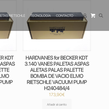
LETAS RIETSCHLE
TECNOLOGÍA
CONTACTO
ER KDT
HARDVANES for BECKER KDT
 ASPAS
3.140 VANES PALETAS ASPAS
ETTE
ALETAS PALAS PALETTE
ELMO
BOMBA DE VACIO ELMO
 PUMP
RIETSCHLE VACUUM PUMP
H240484/4
173,90
€
Añadir al carrito