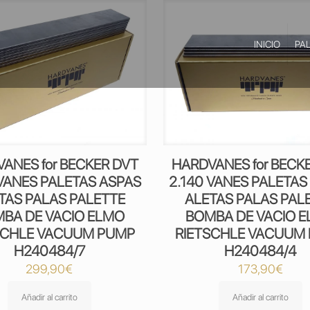
INICIO
PA
ANES for BECKER DVT
HARDVANES for BECK
 VANES PALETAS ASPAS
2.140 VANES PALETAS
TAS PALAS PALETTE
ALETAS PALAS PAL
BA DE VACIO ELMO
BOMBA DE VACIO 
SCHLE VACUUM PUMP
RIETSCHLE VACUUM
H240484/7
H240484/4
299,90
€
173,90
€
Añadir al carrito
Añadir al carrito