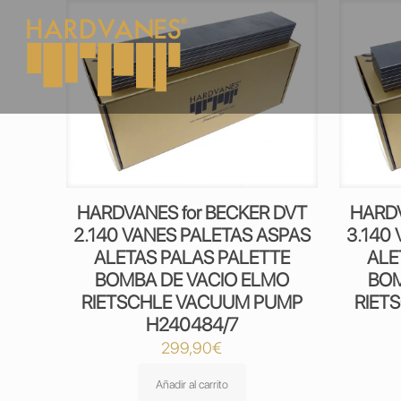
HARDVANES for BECKER DVT
HARDV
2.140 VANES PALETAS ASPAS
3.140
ALETAS PALAS PALETTE
ALE
BOMBA DE VACIO ELMO
BOM
RIETSCHLE VACUUM PUMP
RIET
H240484/7
299,90
€
Añadir al carrito