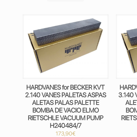
HARDVANES for BECKER KVT
HARDV
2.140 VANES PALETAS ASPAS
3.140
ALETAS PALAS PALETTE
ALE
BOMBA DE VACIO ELMO
BOM
RIETSCHLE VACUUM PUMP
RIET
H240484/7
173,90
€