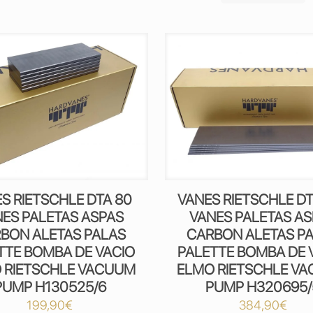
S RIETSCHLE DTA 80
VANES RIETSCHLE DT
ES PALETAS ASPAS
VANES PALETAS A
BON ALETAS PALAS
CARBON ALETAS P
TTE BOMBA DE VACIO
PALETTE BOMBA DE 
 RIETSCHLE VACUUM
ELMO RIETSCHLE V
PUMP H130525/6
PUMP H320695/
199,90
€
384,90
€