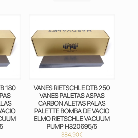
B 180
VANES RIETSCHLE DTB 250
SPAS
VANES PALETAS ASPAS
ALAS
CARBON ALETAS PALAS
VACIO
PALETTE BOMBA DE VACIO
ACUUM
ELMO RIETSCHLE VACUUM
5
PUMP H320695/5
384,90
€