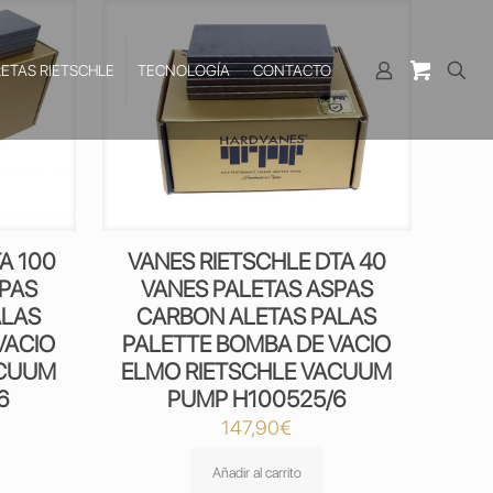
LETAS RIETSCHLE
TECNOLOGÍA
CONTACTO
A 100
VANES RIETSCHLE DTA 40
SPAS
VANES PALETAS ASPAS
ALAS
CARBON ALETAS PALAS
VACIO
PALETTE BOMBA DE VACIO
ACUUM
ELMO RIETSCHLE VACUUM
6
PUMP H100525/6
147,90
€
Añadir al carrito