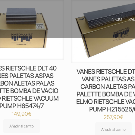
INICIO
PA
S RIETSCHLE DLT 40
VANES RIETSCHLE DT
ES PALETAS ASPAS
VANES PALETAS A
BON ALETAS PALAS
CARBON ALETAS P
TTE BOMBA DE VACIO
PALETTE BOMBA DE 
 RIETSCHLE VACUUM
ELMO RIETSCHLE V
PUMP H85474/7
PUMP H215525/
149,90
€
257,90
€
Añadir al carrito
Añadir al carrito