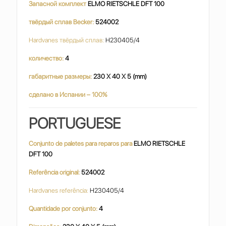
Запасной комплект
ELMO RIETSCHLE DFT 100
твёрдый сплав Becker:
524002
Hardvanes твёрдый сплав:
H230405/4
количество:
4
габаритные размеры:
230 X 40 X 5 (mm)
сделано в Испании – 100%
PORTUGUESE
Conjunto de paletes para reparos para
ELMO RIETSCHLE
DFT 100
Referência original:
524002
Hardvanes referência:
H230405/4
Quantidade por conjunto:
4