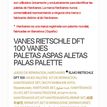
son utilizados únicamente y exclusivamente para identificar las
paletas de Hardvanes. La marca Hardvanes nunca
comercializará representando a ninguna otra marca o
fabricante distinto al de Hardvanes.
* Hardvanes es una marca registrada con patente mundial,
fabricadas en Barcelona ( España )
VANES RIETSCHLE DFT
100 VANES
PALETAS ASPAS ALETAS
PALAS PALETTE
®
JUEGO DE REPARACION, HARDVANES
ELMO RIETSCHLE
DFT 100
VANES PALETAS KIT DE REPARACION,
MAINTENANCE SET, ОБСЛУЖИВАНИЕ КИТА,
Reparatursatz, WARTUNGS SET, عدة تصليح, MAINTENANCE
DU KIT, SET DI MANUTENZIONE, ערכת תיקונים,
MAINTENANCE KIT, KIT MANTENIMIENTO, REPAIR SET, 維護
和修理, REPAIR KIT, SET DI RIPARAZIONE, REPARATURSET,