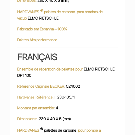
Dimensões:
230 X 40 X 5 (mm)
®
HARDVANES
paletes de carbono para bombas de
vacuo
ELMO RIETSCHLE
Fabricado em Espanha – 100%
Paletes Alta performance
FRANÇAIS
Ensemble de réparation de palettes pour
ELMO RIETSCHLE
DFT 100
Référence Originale BECKER:
524002
Hardvanes Référence:
H230405/4
Montant par ensemble:
4
Dimensions:
230 X 40 X 5 (mm)
®
HARDVANES
palettes de carbone
pour pompe à