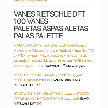
Palettes di Alte prestazioni
VANES RIETSCHLE DFT
100 VANES
PALETAS ASPAS ALETAS
PALAS PALETTE
MARCA / BRAND / اسم العلامة التجارية / имя бренда /
Markenname / Marque / שם מותג / márkanév / marchio / ブラ
ンド名 / merknaam / Nazwa handlowa / nume de marcă /
varumärke / marka adı / Марка / mærke navn / পরিচিতিমুলক নাম /
®
բրենդային անուն :
HARDVANES
Made in Spain
MODELO / PRODUCT / MODEL / МОДЕЛЬ / نموذج /
MODÈLE / modellnamn:
HARDVANES PARA ELMO
RIETSCHLE DFT 100
UTILIZACIÓN / USE / UTILISATION / استعمال / UTILIZZO /
VERWENDUNG / ИСПОЛЬЗОВАНИЕ / להשתמש:
ELMO
RIETSCHLE DFT 100