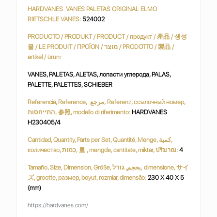
HARDVANES VANES PALETAS ORIGINAL ELMO
RIETSCHLE VANES:
524002
PRODUCTO / PRODUKT / PRODUCT / продукт / 產品 / 생성
물 / LE PRODUIT / ΠΡΟΪΟΝ / מוצר / PRODOTTO / 製品 /
artikel / ürün:
VANES, PALETAS, ALETAS, лопасти углерода, PALAS,
PALETTE, PALETTES, SCHIEBER
Referencia, Reference, مرجع, Referenz, ссылочный номер,
התייחסות, 参照, modello di riferimento:
HARDVANES
H230405/4
Cantidad, Quantity, Parts per Set, Quantité, Menge, كمية,
количество, כַּמוּת, 量 , mengde, cantitate, miktar, ปริมาณ:
4
Tamaño, Size, Dimension, Größe, بحجم, גודל, dimensione, サイ
ズ, grootte, размер, boyut, rozmiar, dimensão:
230 X 40 X 5
(mm)
https://hardvanes.com/