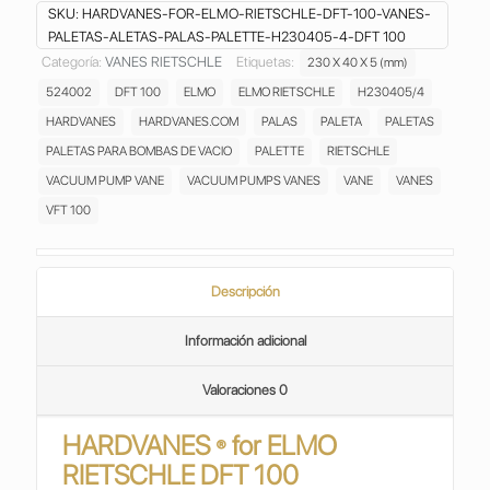
100
SKU:
HARDVANES-FOR-ELMO-RIETSCHLE-DFT-100-VANES-
VANES
PALETAS-ALETAS-PALAS-PALETTE-H230405-4-DFT 100
PALETAS
Categoría:
VANES RIETSCHLE
Etiquetas:
230 X 40 X 5 (mm)
ASPAS
524002
DFT 100
ELMO
ELMO RIETSCHLE
H230405/4
CARBON
ALETAS
HARDVANES
HARDVANES.COM
PALAS
PALETA
PALETAS
PALAS
PALETAS PARA BOMBAS DE VACIO
PALETTE
RIETSCHLE
PALETTE
VACUUM PUMP VANE
VACUUM PUMPS VANES
VANE
VANES
BOMBA
VFT 100
DE
VACIO
ELMO
RIETSCHLE
Descripción
VACUUM
PUMP
Información adicional
H230405/4
cantidad
Valoraciones
0
HARDVANES
for ELMO
®
RIETSCHLE DFT 100