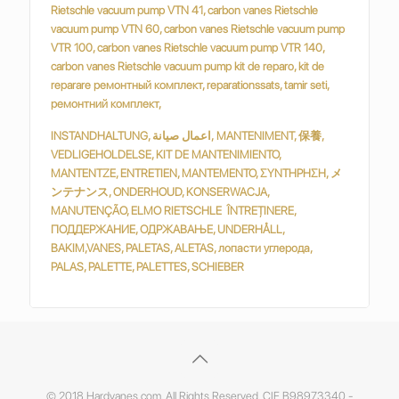
INSTANDHALTUNG, اعمال صيانة, MANTENIMENT, 保養,
VEDLIGEHOLDELSE, KIT DE MANTENIMIENTO,
MANTENTZE, ENTRETIEN, MANTEMENTO, ΣΥΝΤΗΡΗΣΗ, メ
ンテナンス, ONDERHOUD, KONSERWACJA,
MANUTENÇÃO, ELMO RIETSCHLE ÎNTREȚINERE,
ПОДДЕРЖАНИЕ, ОДРЖАВАЊЕ, UNDERHÅLL,
BAKIM,VANES, PALETAS, ALETAS, лопасти углерода,
PALAS, PALETTE, PALETTES, SCHIEBER
© 2018 Hardvanes.com. All Rights Reserved. CIF B98973340 -