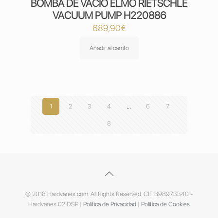
BOMBA DE VACIO ELMO RIETSCHLE
VACUUM PUMP H220886
689,90
€
Añadir al carrito
1
2
3
4
…
6
7
8
© 2018 Hardvanes.com. All Rights Reserved. CIF B98973340 -
Hardvanes 02 DSP |
Política de Privacidad
|
Política de Cookies