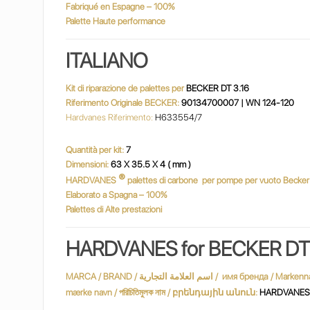
Fabriqué en Espagne – 100%
Palette Haute performance
ITALIANO
Kit di riparazione de palettes per
BECKER DT 3.16
Riferimento Originale BECKER:
90134700007 | WN 124-120
Hardvanes Riferimento:
H633554/7
Quantità per kit:
7
Dimensioni:
63 X 35.5 X 4 ( mm )
®
HARDVANES
palettes di carbone
per pompe per vuoto Becker
Elaborato a Spagna – 100%
Palettes di Alte prestazioni
HARDVANES for BECKER DT
MARCA / BRAND / اسم العلامة التجارية / имя бренда / Markenname / Marque / שם מותג / márkanév / marchio / ブランド名 / merknaam / Nazwa handlowa / nume de marcă / varumärke / marka adı / Марка /
mærke navn / পরিচিতিমুলক নাম / բրենդային անուն:
HARDVANE