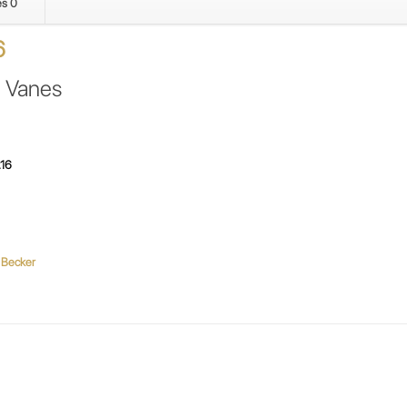
es
0
ELMO
RIETSCHLE
6
VACUUM
PUMP
H633554/7
 Vanes
cantidad
16
o Becker