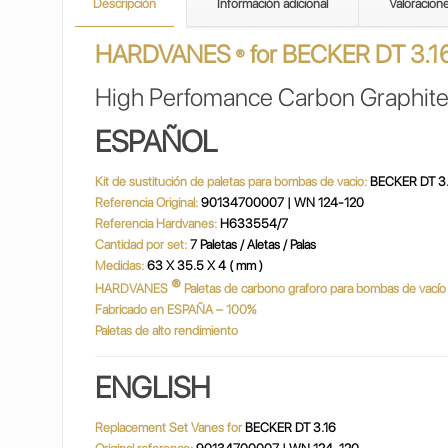
Descripción
Información adicional
Valoracion
HARDVANES
for
BECKER DT 3.1
®
High Perfomance Carbon Graphite
ESPAÑOL
Kit de sustitución de paletas para bombas de vacio:
BECKER DT 3.
Referencia Original:
90134700007 | WN 124-120
Referencia Hardvanes:
H633554/7
Cantidad por set:
7 Paletas / Aletas / Palas
Medidas:
63 X 35.5 X 4 ( mm )
®
HARDVANES
Paletas de carbono graforo para bombas de vací
Fabricado en ESPAÑA – 100%
Paletas de alto rendimiento
ENGLISH
Replacement Set Vanes for
BECKER DT 3.16