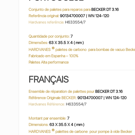
Conjunto de paletes para reparos para
BECKER DT 3.16
Referência original:
90134700007 | WN 124-120
Hardvanes referência:
H633554/7
Quantidade por conjunto:
7
Dimensões:
63 X 35.5 X 4 ( mm )
®
HARDVANES
paletes de carbono
para bombas de vacuo Beck
Fabricado em Espanha – 100%
Paletes Alta performance
FRANÇAIS
Ensemble de réparation de palettes pour
BECKER DT 3.16
Référence Originale BECKER:
90134700007 | WN 124-120
Hardvanes Référence:
H633554/7
Montant par ensemble:
7
Dimensions:
63 X 35.5 X 4 ( mm )
®
HARDVANES
palettes de carbone
pour pompe à vide Becker