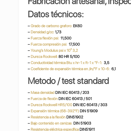
Fabricación artesanal, inspe
Datos técnicos:
–
Grado de carbono graforo:
EK60
–
Densidad g/cc:
1,73
–
Fuerza flexión psi:
11,500
–
Fuerza compresión psi:
17,500
–
Young’s Modulus psi x 10³ 3,2
–
Dureza Rockwell:
80 HR 5/100
–
Conductividad térmica Btu x hr-1 x ft-1 x °F-1:
3,5
–
Coeficiente de expansión térmica en /in/°F x 10-6:
6,1
Metodo / test standard
–
Masa densidad
DIN IEC 60413 / 203
–
Fuerza de flexión
DIN IEC 60413 / 501
–
Dureza Rockwell HR5/100
DIN IEC 60413 / 303
–
Expansión térmica (68-392°F)
DIN 51909
–
Resistencia a la flexión
DIN51902
–
Bajo contenido en cenizas
DIN 51903
–
Resistencia eléctrica específica
DIN51911