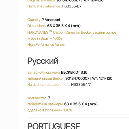
Original reference:
90134700007 | WN 124-120
Hardvanes reference:
H633554/7
Quantity:
7 Vanes set
Dimensions:
63 X 35.5 X 4 ( mm )
®
HARDVANES
Carbon Vanes for Becker vacuum pumps
Made in Spain – 100%
High Perfomance Vanes
Русский
Запасной комплект
BECKER DT 3.16
твёрдый сплав Becker:
90134700007 | WN 124-120
Hardvanes твёрдый сплав:
H633554/7
количество:
7
габаритные размеры:
63 X 35.5 X 4 ( mm )
сделано в Испании – 100%
PORTUGUESE