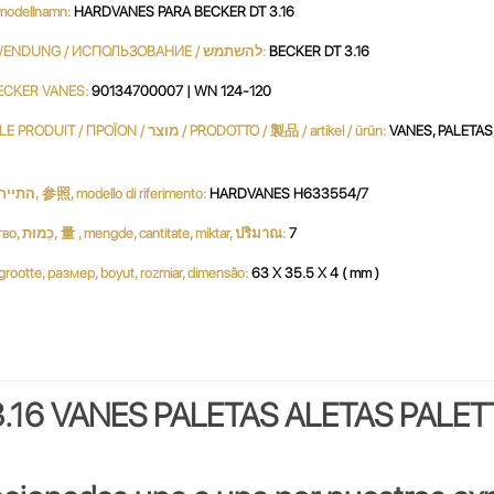
 / نموذج / MODÈLE / modellnamn:
HARDVANES PARA BECKER DT 3.16
UTILIZACIÓN / USE / UTILISATION / استعمال / UTILIZZO / VERWENDUNG / ИСПОЛЬЗОВАНИЕ / להשתמש:
BECKER DT 3.16
ECKER VANES:
90134700007 | WN 124-120
PRODUCTO / PRODUKT / PRODUCT / продукт / 產品 / 생성물 / LE PRODUIT / ΠΡΟΪΟΝ / מוצר / PRODOTTO / 製品 / artikel / ürün:
VANES, PALETAS,
Referencia, Reference, مرجع, Referenz, ссылочный номер, התייחסות, 参照, modello di riferimento:
HARDVANES H633554/7
Cantidad, Quantity, Parts per Set, Quantité, Menge, كمية, количество, כַּמוּת, 量 , mengde, cantitate, miktar, ปริมาณ:
7
بحجم, ג, dimensione, サイズ, grootte, размер, boyut, rozmiar, dimensão:
63 X 35.5 X 4 ( mm )
3.16 VANES PALETAS ALETAS PALE