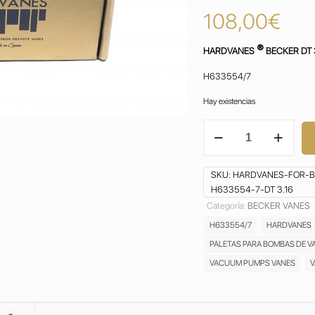
108,00
€
®
HARDVANES
BECKER DT 
H633554/7
Hay existencias
HARDVANES
for
BECKER
DT
SKU:
HARDVANES-FOR-BE
3.16
H633554-7-DT 3.16
VANES
Categoría:
BECKER VANES
PALETAS ASPAS
H633554/7
HARDVANES
ALETAS
PALAS
PALETAS PARA BOMBAS DE V
PALETTE
VACUUM PUMPS VANES
V
BOMBA
DE
VACIO