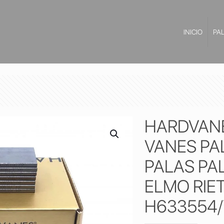
INICIO
PA
HARDVANES
VANES PA
PALAS PA
ELMO RIE
H633554/