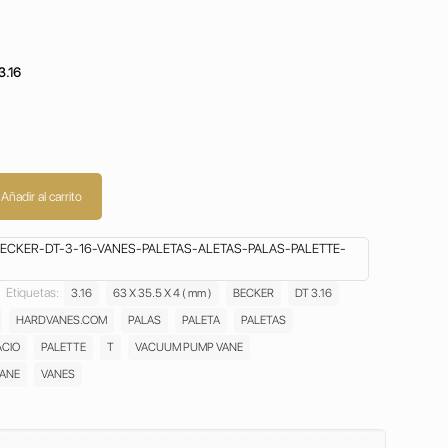
3.16
Añadir al carrito
CKER-DT-3-16-VANES-PALETAS-ALETAS-PALAS-PALETTE-
Etiquetas:
3.16
63 X 35.5 X 4 ( mm )
BECKER
DT 3.16
HARDVANES.COM
PALAS
PALETA
PALETAS
ACIO
PALETTE
T
VACUUM PUMP VANE
ANE
VANES