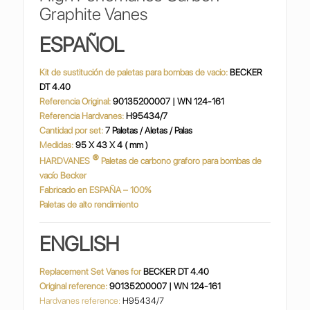
Graphite Vanes
ESPAÑOL
Kit de sustitución de paletas para bombas de vacio:
BECKER
DT 4.40
Referencia Original:
90135200007 | WN 124-161
Referencia Hardvanes:
H95434/7
Cantidad por set:
7 Paletas / Aletas / Palas
Medidas:
95 X 43 X 4 ( mm )
®
HARDVANES
Paletas de carbono graforo para bombas de
vacío Becker
Fabricado en ESPAÑA – 100%
Paletas de alto rendimiento
ENGLISH
Replacement Set Vanes for
BECKER DT 4.40
Original reference:
90135200007 | WN 124-161
Hardvanes reference:
H95434/7