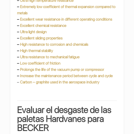
–
Ultra high temperature resistance
–
Extremely low coefficient of thermal expansion compared to
metals
–
Excellent wear resistance in different operating conditions
–
Excellent chemical resistance
–
Ultra light design
–
Excellent sliding properties
–
High resistance to corrosion and chemicals
–
High thermal stability
–
Ultra resistance to mechanical fatigue
–
Low coefficient of friction
–
Prolongs the life of the vacuum pump or compressor
–
Increase the maintenance period between cycle and cycle
–
Carbon – graphite used in the aerospace industry
Evaluar el desgaste de las
paletas Hardvanes para
BECKER