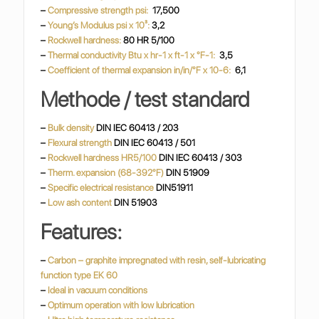
–
Compressive strength psi:
17,500
–
Young’s Modulus psi x 10³:
3,2
–
Rockwell hardness:
80 HR 5/100
–
Thermal conductivity
Btu x hr-1 x ft-1 x °F-1:
3,5
–
Coefficient of thermal expansion in/in/°F x 10-6:
6,1
Methode / test standard
–
Bulk density
DIN IEC 60413 / 203
–
Flexural strength
DIN IEC 60413 / 501
–
Rockwell hardness HR5/100
DIN IEC 60413 / 303
–
Therm. expansion (68-392°F)
DIN 51909
–
Specific electrical resistance
DIN51911
–
Low ash content
DIN 51903
Features:
–
Carbon – graphite impregnated with resin, self-lubricating
function type EK 60
–
Ideal in vacuum conditions
–
Optimum operation with low lubrication