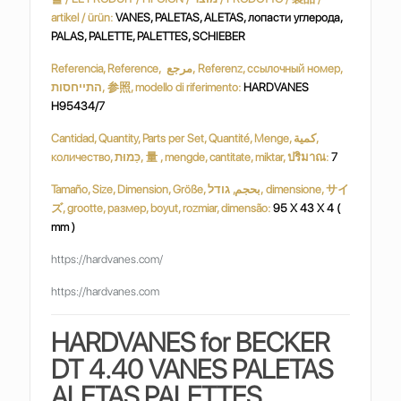
artikel / ürün:
VANES, PALETAS, ALETAS, лопасти углерода,
PALAS, PALETTE, PALETTES, SCHIEBER
Referencia, Reference, مرجع, Referenz, ссылочный номер,
התייחסות, 参照, modello di riferimento:
HARDVANES
H95434/7
Cantidad, Quantity, Parts per Set, Quantité, Menge, كمية,
количество, כַּמוּת, 量 , mengde, cantitate, miktar, ปริมาณ:
7
Tamaño, Size, Dimension, Größe, بحجم, גודל, dimensione, サイ
ズ, grootte, размер, boyut, rozmiar, dimensão:
95 X 43 X 4 (
mm )
https://hardvanes.com/
https://hardvanes.com
HARDVANES for BECKER
DT 4.40 VANES PALETAS
ALETAS PALETTES