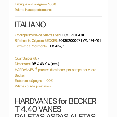
Fabriqué en Espagne – 100%
Palette Haute performance
ITALIANO
Kit di riparazione de palettes per
BECKER DT 4.40
Riferimento Originale BECKER:
90135200007 | WN 124-161
Hardvanes Riferimento:
H95434/7
Quantità per kit:
7
Dimensioni:
95 X 43 X 4 ( mm )
®
HARDVANES
palettes di carbone
per pompe per vuoto
Becker
Elaborato a Spagna – 100%
Palettes di Alte prestazioni
HARDVANES for BECKER
T 4.40 VANES
PALETAS ASPAS ALETAS