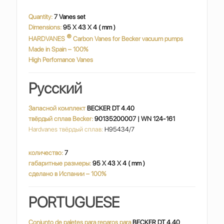
Quantity:
7 Vanes set
Dimensions:
95 X 43 X 4 ( mm )
®
HARDVANES
Carbon Vanes for Becker vacuum pumps
Made in Spain – 100%
High Perfomance Vanes
Русский
Запасной комплект
BECKER DT 4.40
твёрдый сплав Becker:
90135200007 | WN 124-161
Hardvanes твёрдый сплав:
H95434/7
количество:
7
габаритные размеры:
95 X 43 X 4 ( mm )
сделано в Испании – 100%
PORTUGUESE
Conjunto de paletes para reparos para
BECKER DT 4.40