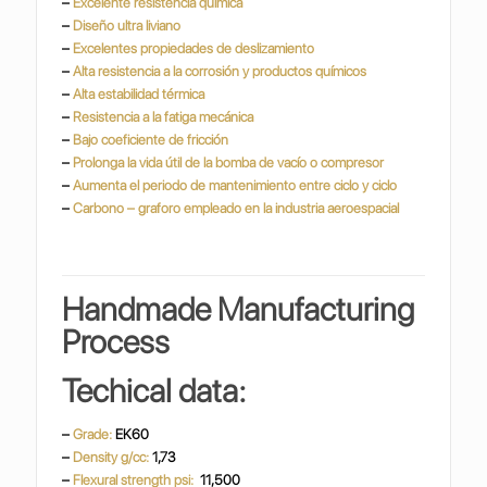
–
Excelente resistencia química
–
Diseño ultra liviano
–
Excelentes propiedades de deslizamiento
–
Alta resistencia a la corrosión y productos químicos
–
Alta estabilidad térmica
–
Resistencia a la fatiga mecánica
–
Bajo coeficiente de fricción
–
Prolonga la vida útil de la bomba de vacío o compresor
–
Aumenta el periodo de mantenimiento entre ciclo y ciclo
–
Carbono – graforo empleado en la industria
aeroespacial
Handmade Manufacturing
Process
Techical data:
–
Grade:
EK60
–
Density g/cc:
1,73
–
Flexural strength psi:
11,500