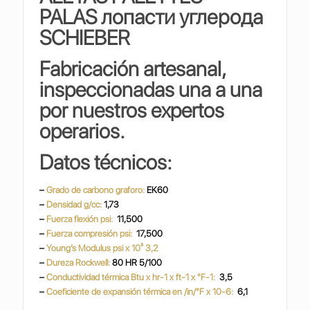
PALAS
лопасти углерода
SCHIEBER
Fabricación artesanal,
inspeccionadas una a una
por nuestros expertos
operarios.
Datos técnicos:
–
Grado de carbono graforo:
EK60
–
Densidad g/cc:
1,73
–
Fuerza flexión psi:
11,500
–
Fuerza compresión psi:
17,500
–
Young’s Modulus psi x 10³ 3,2
–
Dureza Rockwell:
80 HR 5/100
–
Conductividad térmica Btu x hr-1 x ft-1 x °F-1:
3,5
–
Coeficiente de expansión térmica en /in/°F x 10-6:
6,1