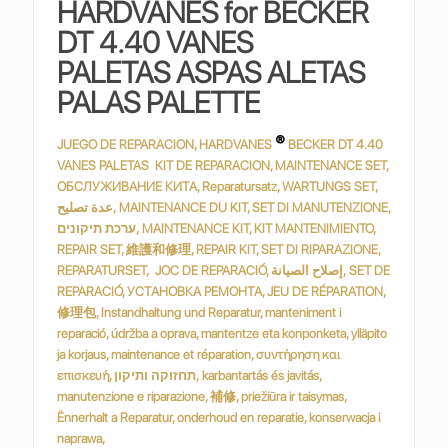
HARDVANES for BECKER
DT 4.40 VANES
PALETAS ASPAS ALETAS
PALAS PALETTE
®
JUEGO DE REPARACION, HARDVANES
BECKER DT 4.40
VANES PALETAS KIT DE REPARACION, MAINTENANCE SET,
ОБСЛУЖИВАНИЕ КИТА, Reparatursatz, WARTUNGS SET,
عدة تصليح, MAINTENANCE DU KIT, SET DI MANUTENZIONE,
ערכת תיקונים, MAINTENANCE KIT, KIT MANTENIMIENTO,
REPAIR SET, 維護和修理, REPAIR KIT, SET DI RIPARAZIONE,
REPARATURSET, JOC DE REPARACIÓ, إصلاح الصيانة, SET DE
REPARACIÓ, УСТАНОВКА РЕМОНТА, JEU DE RÉPARATION,
修理包, Instandhaltung und Reparatur, manteniment i
reparació, údržba a oprava, mantentze eta konponketa, ylläpito
ja korjaus, maintenance et réparation, συντήρηση και
επισκευή, תחזוקה ותיקון, karbantartás és javitás,
manutenzione e riparazione, 補修, priežiūra ir taisymas,
Ënnerhalt a Reparatur, onderhoud en reparatie, konserwacja i
naprawa,