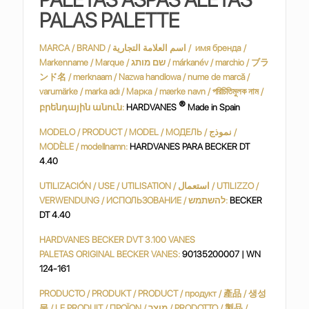
PALAS PALETTE
MARCA / BRAND / اسم العلامة التجارية / имя бренда /
Markenname / Marque / שם מותג / márkanév / marchio / ブラ
ンド名 / merknaam / Nazwa handlowa / nume de marcă /
varumärke / marka adı / Марка / mærke navn / পরিচিতিমুলক নাম /
®
բրենդային անուն:
HARDVANES
Made in Spain
MODELO / PRODUCT / MODEL / МОДЕЛЬ / نموذج /
MODÈLE / modellnamn:
HARDVANES PARA BECKER DT
4.40
UTILIZACIÓN / USE / UTILISATION / استعمال / UTILIZZO /
VERWENDUNG / ИСПОЛЬЗОВАНИЕ / להשתמש:
BECKER
DT 4.40
HARDVANES BECKER DVT 3.100 VANES
PALETAS ORIGINAL BECKER VANES:
90135200007 | WN
124-161
PRODUCTO / PRODUKT / PRODUCT / продукт / 產品 / 생성
물 / LE PRODUIT / ΠΡΟΪΟΝ / מוצר / PRODOTTO / 製品 /