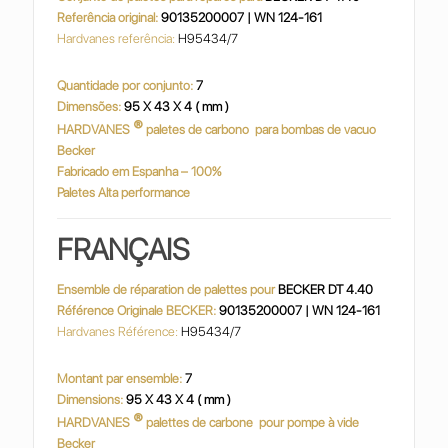
Referência original:
90135200007 | WN 124-161
Hardvanes referência:
H95434/7
Quantidade por conjunto:
7
Dimensões:
95 X 43 X 4 ( mm )
®
HARDVANES
paletes de carbono
para bombas de vacuo
Becker
Fabricado em Espanha – 100%
Paletes Alta performance
FRANÇAIS
Ensemble de réparation de palettes pour
BECKER DT 4.40
Référence Originale BECKER:
90135200007 | WN 124-161
Hardvanes Référence:
H95434/7
Montant par ensemble:
7
Dimensions:
95 X 43 X 4 ( mm )
®
HARDVANES
palettes de carbone
pour pompe à vide
Becker