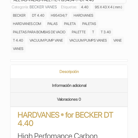
VANES
Categoría:
BECKER VANES
Etiquetas:
4.40
95 X 43 X 4 ( mm )
PALETAS ASPAS
BECKER
DT 4.40
H95434/7
HARDVANES
ALETAS
PALAS
HARDVANES.COM
PALAS
PALETA
PALETAS
PALETTE
PALETAS PARA BOMBAS DE VACIO
PALETTE
T
T 3.40
BOMBA
T 4.40
VACUUM PUMP VANE
VACUUM PUMPS VANES
VANE
DE
VANES
VACIO
ELMO
RIETSCHLE
VACUUM
Descripción
PUMP
H95434/7
Información adicional
cantidad
Valoraciones
0
HARDVANES
for
BECKER DT
®
4.40
High Perfomance Carbon