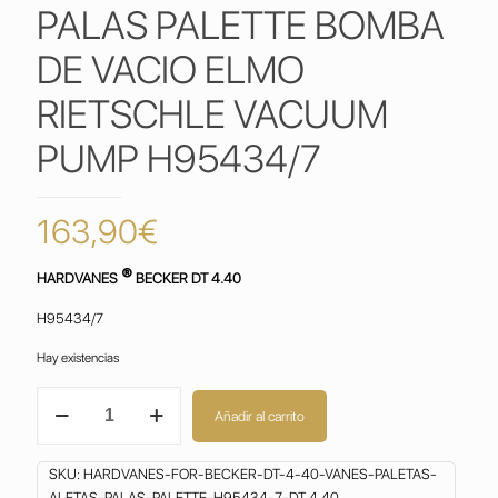
PALAS PALETTE BOMBA
DE VACIO ELMO
RIETSCHLE VACUUM
PUMP H95434/7
163,90
€
®
HARDVANES
BECKER DT 4.40
H95434/7
Hay existencias
HARDVANES
Añadir al carrito
for
BECKER
DT
SKU:
HARDVANES-FOR-BECKER-DT-4-40-VANES-PALETAS-
4.40
ALETAS-PALAS-PALETTE-H95434-7-DT 4.40