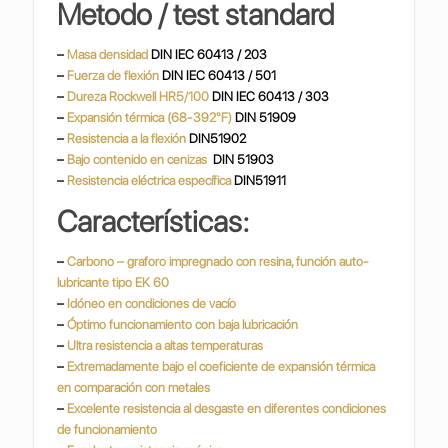
Metodo / test standard
–
Masa densidad
DIN IEC 60413 / 203
–
Fuerza de flexión
DIN IEC 60413 / 501
–
Dureza Rockwell HR5/100
DIN IEC 60413 / 303
–
Expansión térmica (68-392°F)
DIN 51909
–
Resistencia a la flexión
DIN51902
–
Bajo contenido en cenizas
DIN 51903
–
Resistencia eléctrica específica
DIN51911
Características:
–
Carbono – graforo impregnado con resina, función auto-
lubricante tipo EK 60
–
Idóneo en condiciones de vacío
–
Óptimo funcionamiento con baja lubricación
–
Ultra resistencia a altas temperaturas
–
Extremadamente bajo el coeficiente de expansión térmica
en comparación con metales
–
Excelente resistencia al desgaste en diferentes condiciones
de funcionamiento