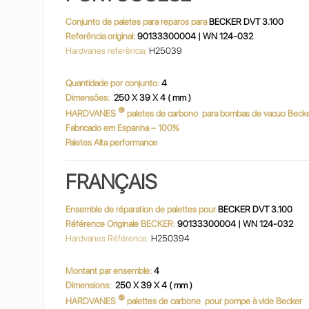
Conjunto de paletes para reparos para
BECKER DVT 3.100
Referência original:
90133300004 | WN 124-032
Hardvanes referência:
H25039
Quantidade por conjunto:
4
Dimensões:
250 X 39 X 4 ( mm )
®
HARDVANES
paletes de carbono
para bombas de vacuo Beck
Fabricado em Espanha – 100%
Paletes Alta performance
FRANÇAIS
Ensemble de réparation de palettes pour
BECKER DVT 3.100
Référence Originale BECKER:
90133300004 | WN 124-032
Hardvanes Référence:
H250394
Montant par ensemble:
4
Dimensions:
250 X 39 X 4 ( mm )
®
HARDVANES
palettes de carbone
pour pompe à vide Becker