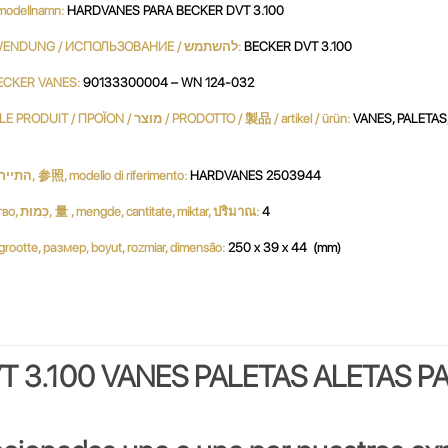
 / نموذج / MODÈLE / modellnamn:
HARDVANES PARA BECKER DVT 3.100
UTILIZACIÓN / USE / UTILISATION / استعمال / UTILIZZO / VERWENDUNG / ИСПОЛЬЗОВАНИЕ / להשתמש:
BECKER DVT 3.100
ECKER VANES:
90133300004 – WN 124-032
PRODUCTO / PRODUKT / PRODUCT / продукт / 產品 / 생성물 / LE PRODUIT / ΠΡΟΪΟΝ / מוצר / PRODOTTO / 製品 / artikel / ürün:
VANES, PALETAS,
Referencia, Reference, مرجع, Referenz, ссылочный номер, התייחסות, 参照, modello di riferimento:
HARDVANES 2503944
Cantidad, Quantity, Parts per Set, Quantité, Menge, كمية, количество, כַּמוּת, 量 , mengde, cantitate, miktar, ปริมาณ:
4
بحجم, ג, dimensione, サイズ, grootte, размер, boyut, rozmiar, dimensão:
250 x 39 x 44 (mm)
T 3.100 VANES PALETAS ALETAS P