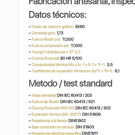
Fabricación artesanal, inspe
Datos técnicos:
–
Grado de carbono graforo:
EK60
–
Densidad g/cc:
1,73
–
Fuerza flexión psi:
11,500
–
Fuerza compresión psi:
17,500
–
Young’s Modulus psi x 10³ 3,2
–
Dureza Rockwell:
80 HR 5/100
–
Conductividad térmica Btu x hr-1 x ft-1 x °F-1:
3,5
–
Coeficiente de expansión térmica en /in/°F x 10-6:
6,1
Metodo / test standard
–
Masa densidad
DIN IEC 60413 / 203
–
Fuerza de flexión
DIN IEC 60413 / 501
–
Dureza Rockwell HR5/100
DIN IEC 60413 / 303
–
Expansión térmica (68-392°F)
DIN 51909
–
Resistencia a la flexión
DIN51902
–
Bajo contenido en cenizas
DIN 51903
–
Resistencia eléctrica específica
DIN51911