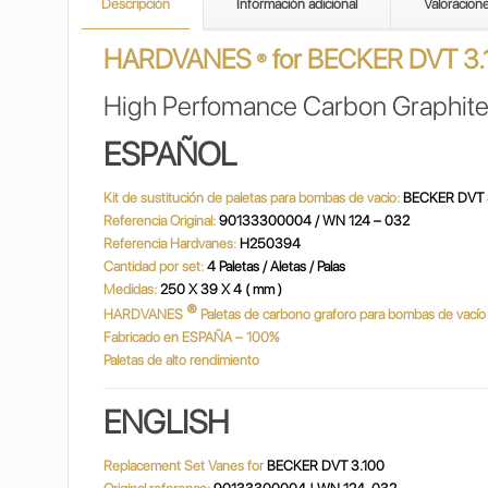
Descripción
Información adicional
Valoracion
HARDVANES
for
BECKER DVT 3.
®
High Perfomance Carbon Graphite
ESPAÑOL
Kit de sustitución de paletas para bombas de vacio:
BECKER DVT 
Referencia Original:
90133300004 / WN 124 – 032
Referencia Hardvanes:
H250394
Cantidad por set:
4 Paletas / Aletas / Palas
Medidas:
250 X 39 X 4 ( mm )
®
HARDVANES
Paletas de carbono graforo para bombas de vací
Fabricado en ESPAÑA – 100%
Paletas de alto rendimiento
ENGLISH
Replacement Set Vanes for
BECKER DVT 3.100