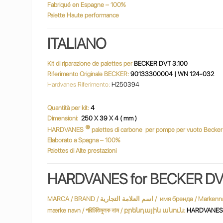
Fabriqué en Espagne – 100%
Palette Haute performance
ITALIANO
Kit di riparazione de palettes per
BECKER DVT 3.100
Riferimento Originale BECKER:
90133300004 | WN 124-032
Hardvanes Riferimento:
H250394
Quantità per kit:
4
Dimensioni:
250 X 39 X 4 ( mm )
®
HARDVANES
palettes di carbone
per pompe per vuoto Becker
Elaborato a Spagna – 100%
Palettes di Alte prestazioni
HARDVANES for BECKER DV
MARCA / BRAND / اسم العلامة التجارية / имя бренда / Markenname / Marque / שם מותג / márkanév / marchio / ブランド名 / merknaam / Nazwa handlowa / nume de marcă / varumärke / marka adı / Марка /
mærke navn / পরিচিতিমুলক নাম / բրենդային անուն:
HARDVANE