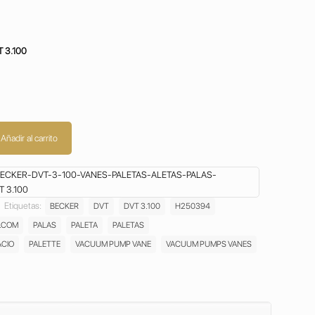
 3.100
Añadir al carrito
CKER-DVT-3-100-VANES-PALETAS-ALETAS-PALAS-
 3.100
Etiquetas:
BECKER
DVT
DVT 3.100
H250394
.COM
PALAS
PALETA
PALETAS
ACIO
PALETTE
VACUUM PUMP VANE
VACUUM PUMPS VANES