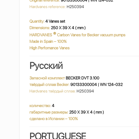
Original reference:
90133300004 | WN 124-032
Hardvanes reference:
H250394
Quantity:
4 Vanes set
Dimensions:
250 X 39 X 4 ( mm )
®
HARDVANES
Carbon Vanes for Becker vacuum pumps
Made in Spain – 100%
High Perfomance Vanes
Русский
Запасной комплект
BECKER DVT 3.100
твёрдый сплав Becker:
90133300004 | WN 124-032
Hardvanes твёрдый сплав:
H250394
количество:
4
габаритные размеры:
250 X 39 X 4 ( mm )
сделано в Испании – 100%
PORTUGUESE