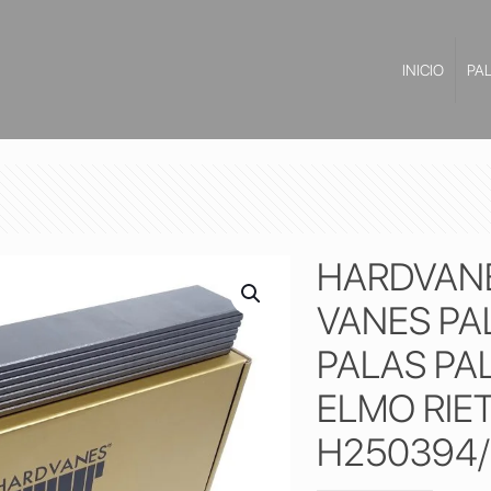
INICIO
PA
HARDVANES
VANES PA
PALAS PA
ELMO RIE
H250394/