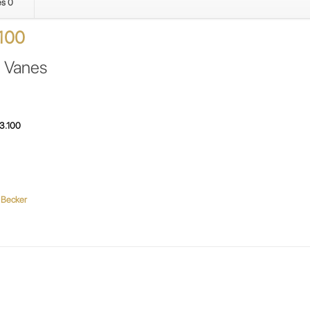
es
0
ELMO
RIETSCHLE
100
VACUUM
PUMP
H250394/7
 Vanes
cantidad
3.100
o Becker