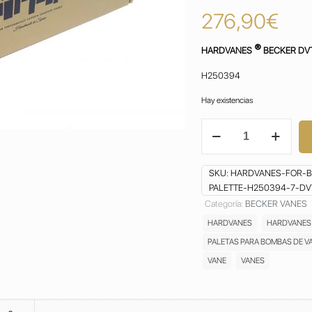
276,90
€
®
HARDVANES
BECKER DVT
H250394
Hay existencias
HARDVANES
for
BECKER
DVT
SKU:
HARDVANES-FOR-BE
3.100
PALETTE-H250394-7-DVT
VANES
Categoría:
BECKER VANES
PALETAS ASPAS
HARDVANES
HARDVANES
ALETAS
PALAS
PALETAS PARA BOMBAS DE V
PALETTE
VANE
VANES
BOMBA
DE
VACIO