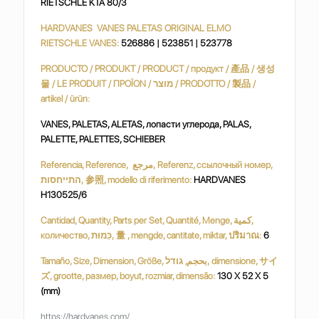
RIETSCHLE KTA 80/3
HARDVANES VANES PALETAS ORIGINAL ELMO
RIETSCHLE VANES:
526886 | 523851 | 523778
PRODUCTO / PRODUKT / PRODUCT / продукт / 產品 / 생성
물 / LE PRODUIT / ΠΡΟΪΟΝ / מוצר / PRODOTTO / 製品 /
artikel / ürün:
VANES, PALETAS, ALETAS, лопасти углерода, PALAS,
PALETTE, PALETTES, SCHIEBER
Referencia, Reference, مرجع, Referenz, ссылочный номер,
התייחסות, 参照, modello di riferimento:
HARDVANES
H130525/6
Cantidad, Quantity, Parts per Set, Quantité, Menge, كمية,
количество, כַּמוּת, 量 , mengde, cantitate, miktar, ปริมาณ:
6
Tamaño, Size, Dimension, Größe, بحجم, גודל, dimensione, サイ
ズ, grootte, размер, boyut, rozmiar, dimensão:
130 X 52 X 5
(mm)
https://hardvanes.com/