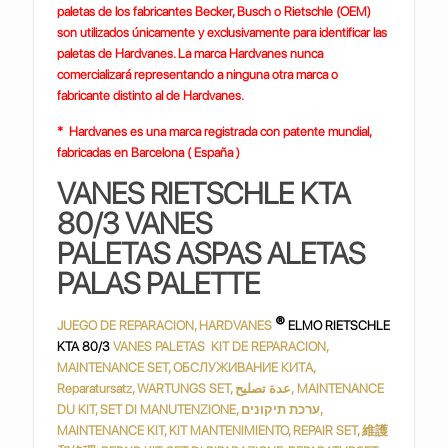
paletas de los fabricantes Becker, Busch o Rietschle (OEM)
son utilizados únicamente y exclusivamente para identificar las
paletas de Hardvanes. La marca Hardvanes nunca
comercializará representando a ninguna otra marca o
fabricante distinto al de Hardvanes.
* Hardvanes es una marca registrada con patente mundial,
fabricadas en Barcelona ( España )
VANES RIETSCHLE KTA
80/3 VANES
PALETAS ASPAS ALETAS
PALAS PALETTE
®
JUEGO DE REPARACION, HARDVANES
ELMO RIETSCHLE
KTA 80/3
VANES PALETAS KIT DE REPARACION,
MAINTENANCE SET, ОБСЛУЖИВАНИЕ КИТА,
Reparatursatz, WARTUNGS SET, عدة تصليح, MAINTENANCE
DU KIT, SET DI MANUTENZIONE, ערכת תיקונים,
MAINTENANCE KIT, KIT MANTENIMIENTO, REPAIR SET, 維護