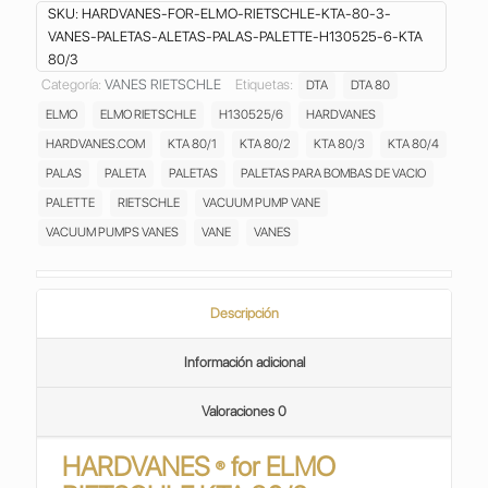
80/3
SKU:
HARDVANES-FOR-ELMO-RIETSCHLE-KTA-80-3-
VANES
VANES-PALETAS-ALETAS-PALAS-PALETTE-H130525-6-KTA
PALETAS
80/3
ASPAS
Categoría:
VANES RIETSCHLE
Etiquetas:
DTA
DTA 80
CARBON
ELMO
ELMO RIETSCHLE
H130525/6
HARDVANES
ALETAS
PALAS
HARDVANES.COM
KTA 80/1
KTA 80/2
KTA 80/3
KTA 80/4
PALETTE
PALAS
PALETA
PALETAS
PALETAS PARA BOMBAS DE VACIO
BOMBA
PALETTE
RIETSCHLE
VACUUM PUMP VANE
DE
VACUUM PUMPS VANES
VANE
VANES
VACIO
ELMO
RIETSCHLE
VACUUM
Descripción
PUMP
H130525/6
Información adicional
cantidad
Valoraciones
0
HARDVANES
for ELMO
®