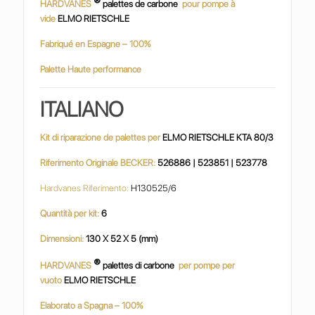
®
HARDVANES
palettes de carbone
pour pompe à
vide
ELMO RIETSCHLE
Fabriqué en Espagne – 100%
Palette Haute performance
ITALIANO
Kit di riparazione de palettes per
ELMO RIETSCHLE KTA 80/3
Riferimento Originale BECKER:
526886 | 523851 | 523778
Hardvanes Riferimento:
H130525/6
Quantità per kit:
6
Dimensioni:
130 X 52 X 5 (mm)
®
HARDVANES
palettes di carbone
per pompe per
vuoto
ELMO RIETSCHLE
Elaborato a Spagna – 100%