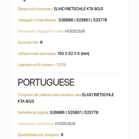
Запасной комплект
ELMO RIETSCHLE KTA 80/3
твёрдый сплав Becker:
526886 | 523851 | 523778
Hardvanes твёрдый сплав:
H130525/6
количество:
6
габаритные размеры:
130 X 52 X 5 (mm)
сделано в Испании – 100%
PORTUGUESE
Conjunto de paletes para reparos para
ELMO RIETSCHLE
KTA 80/3
Referência original:
526886 | 523851 | 523778
Hardvanes referência:
H130525/6
Quantidade por conjunto:
6