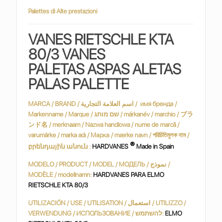
Palettes di Alte prestazioni
VANES RIETSCHLE KTA
80/3 VANES
PALETAS ASPAS ALETAS
PALAS PALETTE
MARCA / BRAND / اسم العلامة التجارية / имя бренда /
Markenname / Marque / שם מותג / márkanév / marchio / ブラ
ンド名 / merknaam / Nazwa handlowa / nume de marcă /
varumärke / marka adı / Марка / mærke navn / পরিচিতিমুলক নাম /
®
բրենդային անուն :
HARDVANES
Made in Spain
MODELO / PRODUCT / MODEL / МОДЕЛЬ / نموذج /
MODÈLE / modellnamn:
HARDVANES PARA ELMO
RIETSCHLE KTA 80/3
UTILIZACIÓN / USE / UTILISATION / استعمال / UTILIZZO /
VERWENDUNG / ИСПОЛЬЗОВАНИЕ / להשתמש:
ELMO