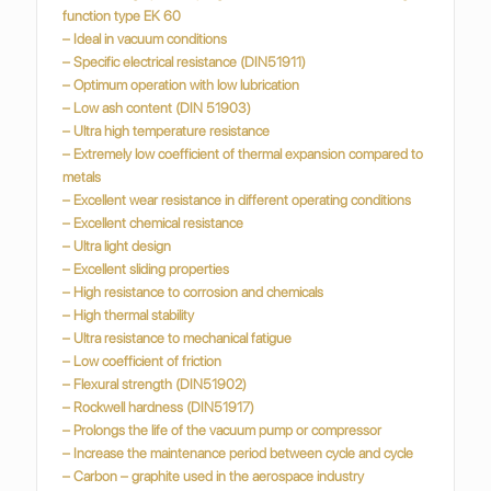
function type EK 60
– Ideal in vacuum conditions
– Specific electrical resistance (DIN51911)
– Optimum operation with low lubrication
– Low ash content (DIN 51903)
– Ultra high temperature resistance
– Extremely low coefficient of thermal expansion compared to
metals
– Excellent wear resistance in different operating conditions
– Excellent chemical resistance
– Ultra light design
– Excellent sliding properties
– High resistance to corrosion and chemicals
– High thermal stability
– Ultra resistance to mechanical fatigue
– Low coefficient of friction
– Flexural strength (DIN51902)
– Rockwell hardness (DIN51917)
– Prolongs the life of the vacuum pump or compressor
– Increase the maintenance period between cycle and cycle
– Carbon – graphite used in the aerospace industry