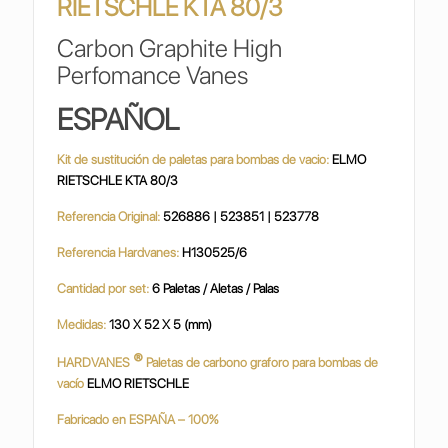
RIETSCHLE KTA 80/3
Carbon Graphite High
Perfomance Vanes
ESPAÑOL
Kit de sustitución de paletas para bombas de vacio:
ELMO
RIETSCHLE KTA 80/3
Referencia Original:
526886 | 523851 | 523778
Referencia Hardvanes:
H130525/6
Cantidad por set:
6 Paletas / Aletas / Palas
Medidas:
130 X 52 X 5 (mm)
®
HARDVANES
Paletas de carbono graforo para bombas de
vacío
ELMO RIETSCHLE
Fabricado en ESPAÑA – 100%