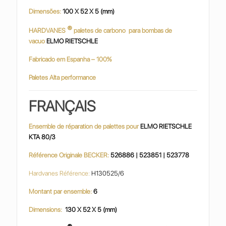
Dimensões:
100 X 52 X 5 (mm)
®
HARDVANES
paletes de carbono para bombas de
vacuo
ELMO RIETSCHLE
Fabricado em Espanha – 100%
Paletes Alta performance
FRANÇAIS
Ensemble de réparation de palettes pour
ELMO RIETSCHLE
KTA 80/3
Référence Originale BECKER:
526886 | 523851 | 523778
Hardvanes Référence:
H130525/6
Montant par ensemble:
6
Dimensions:
130 X 52 X 5 (mm)